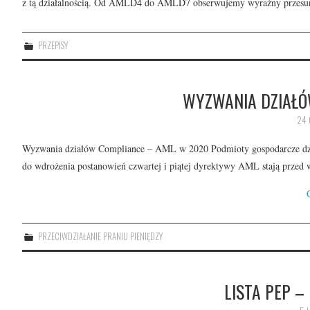
z tą działalnością. Od AMLD4 do AMLD7 obserwujemy wyraźny przesun 
PRZEPISY
WYZWANIA DZIAŁÓ
24 
Wyzwania działów Compliance – AML w 2020 Podmioty gospodarcze dział
do wdrożenia postanowień czwartej i piątej dyrektywy AML stają przed
PRZECIWDZIAŁANIE PRANIU PIENIĘDZY
LISTA PEP –