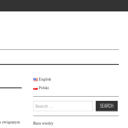
English
Polski
Search
for:
em związanym
Baza wiedzy