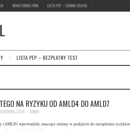
DO
MONITORING FIRM
LISTA PEP – CENNIK USŁUGI
L
ZY
LISTA PEP – BEZPŁATNY TEST
RTEGO NA RYZYKU OD AMLD4 DO AMLD7
ŹDZIERNIKA, 2024
ADMIN
ędzy (AMLD) wprowadziły znaczące zmiany w podejściu do zarządzania ryzyki