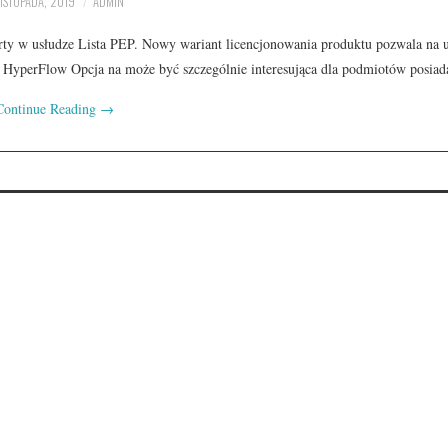
LISTOPADA, 2019
ADMIN
y w usłudze Lista PEP. Nowy wariant licencjonowania produktu pozwala na 
ie HyperFlow Opcja na może być szczególnie interesująca dla podmiotów posia
Continue Reading
→