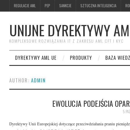
REGULACJE AML
PEP
SANKCJE
SZTUCZNA INTELIGENCJA
RO
UNIJNE DYREKTYWY AM
KOMPLEKSOWE ROZWIĄZANIA IT Z ZAKRESU AML CFT I KYC
DYREKTYWY AML UE
PRODUKTY
BAZA WIED
AUTHOR:
ADMIN
EWOLUCJA PODEJŚCIA OPA
5 PA
Dyrektywy Unii Europejskiej dotyczące przeciwdziałania praniu pieni