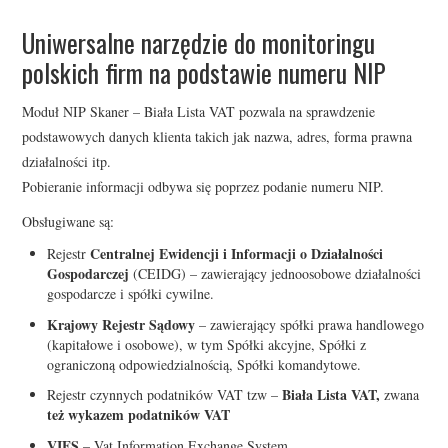
Uniwersalne narzędzie do monitoringu
LISTA PEP – BEZPŁATNY
polskich firm na podstawie numeru NIP
TEST
Moduł NIP Skaner – Biała Lista VAT pozwala na sprawdzenie
podstawowych danych klienta takich jak nazwa, adres, forma prawna
działalności itp.
Pobieranie informacji odbywa się poprzez podanie numeru NIP.
Obsługiwane są:
Centralnej Ewidencji i Informacji o Działalności
Rejestr
Gospodarczej
(CEIDG) – zawierający jednoosobowe działalności
gospodarcze i spółki cywilne.
Krajowy Rejestr Sądowy
– zawierający spółki prawa handlowego
(kapitałowe i osobowe), w tym Spółki akcyjne, Spółki z
ograniczoną odpowiedzialnością, Spółki komandytowe.
Biała Lista VAT,
Rejestr czynnych podatników VAT tzw –
zwana
też wykazem podatników VAT
VIES
– Vat Information Exchange System