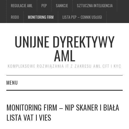
REGULACJE AML
PEP
SANKCJE
SZTUCZNA INTELIGENCJA
RODO
MONITORING FIRM
LISTA PEP – CENNIK USŁUGI
UNIJNE DYREKTYWY
AML
KOMPLEKSOWE ROZWIĄZANIA IT Z ZAKRESU AML CFT I KYC
MENU
DYREKTYWY AML UE
MONITORING FIRM – NIP SKANER I BIAŁA
PRODUKTY
LISTA VAT I VIES
BAZA WIEDZY